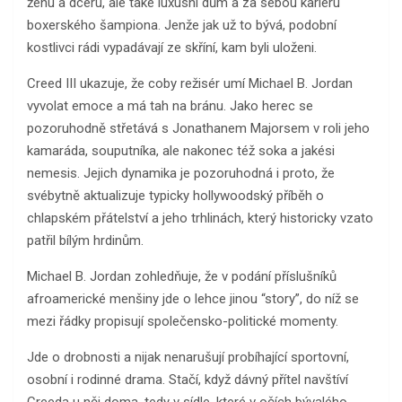
ženu a dceru, ale také luxusní dům a za sebou kariéru
boxerského šampiona. Jenže jak už to bývá, podobní
kostlivci rádi vypadávají ze skříní, kam byli uloženi.
Creed III ukazuje, že coby režisér umí Michael B. Jordan
vyvolat emoce a má tah na bránu. Jako herec se
pozoruhodně střetává s Jonathanem Majorsem v roli jeho
kamaráda, souputníka, ale nakonec též soka a jakési
nemesis. Jejich dynamika je pozoruhodná i proto, že
svébytně aktualizuje typicky hollywoodský příběh o
chlapském přátelství a jeho trhlinách, který historicky vzato
patřil bílým hrdinům.
Michael B. Jordan zohledňuje, že v podání příslušníků
afroamerické menšiny jde o lehce jinou “story”, do níž se
mezi řádky propisují společensko-politické momenty.
Jde o drobnosti a nijak nenarušují probíhající sportovní,
osobní i rodinné drama. Stačí, když dávný přítel navštíví
Creeda u něj doma, tedy v sídle, které v očích bývalého