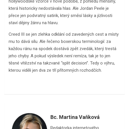
hollywoodské vzorce v nové podobě, z pohledu menšiny,
která historicky nedostávala hlas. Ale Jordan Peele je
přece jen podvratný satirik, který směsí lásky a jízlivosti
staví dějiny žánru na hlavu.
Creed III se jen zlehka odklání od zavedených cest a místy
mu to dává sílu. Ale řečeno boxerskou terminologií: za
každou ránu na spodek dostává zpět zvedák, který trestá
jeho chyby. A pokud výsledek není remíza, tak je to jen
těsné vítězství na takzvané “split decision”. Tedy o výhru,
kterou viděli jen dva ze tří přítomných rozhodčích.
Bc. Martina Vaňková
Redaktorka internetového