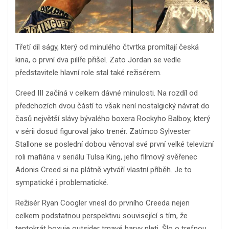
Třetí díl ságy, který od minulého čtvrtka promítají česká
kina, o první dva pilíře přišel. Zato Jordan se vedle
představitele hlavní role stal také režisérem.
Creed III začíná v celkem dávné minulosti. Na rozdíl od
předchozích dvou částí to však není nostalgický návrat do
časů největší slávy bývalého boxera Rockyho Balboy, který
v sérii dosud figuroval jako trenér. Zatímco Sylvester
Stallone se poslední dobou věnoval své první velké televizní
roli mafiána v seriálu Tulsa King, jeho filmový svěřenec
Adonis Creed si na plátně vytváří vlastní příběh. Je to
sympatické i problematické.
Režisér Ryan Coogler vnesl do prvního Creeda nejen
celkem podstatnou perspektivu související s tím, že
tentokrát boxuje outsider tmavé barvy pleti. Šlo o trefnou