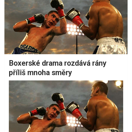
Boxerské drama rozdává rány
příliš mnoha směry