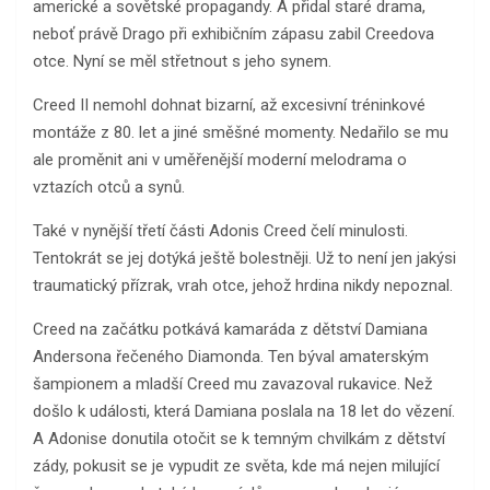
americké a sovětské propagandy. A přidal staré drama,
neboť právě Drago při exhibičním zápasu zabil Creedova
otce. Nyní se měl střetnout s jeho synem.
Creed II nemohl dohnat bizarní, až excesivní tréninkové
montáže z 80. let a jiné směšné momenty. Nedařilo se mu
ale proměnit ani v uměřenější moderní melodrama o
vztazích otců a synů.
Také v nynější třetí části Adonis Creed čelí minulosti.
Tentokrát se jej dotýká ještě bolestněji. Už to není jen jakýsi
traumatický přízrak, vrah otce, jehož hrdina nikdy nepoznal.
Creed na začátku potkává kamaráda z dětství Damiana
Andersona řečeného Diamonda. Ten býval amaterským
šampionem a mladší Creed mu zavazoval rukavice. Než
došlo k události, která Damiana poslala na 18 let do vězení.
A Adonise donutila otočit se k temným chvilkám z dětství
zády, pokusit se je vypudit ze světa, kde má nejen milující