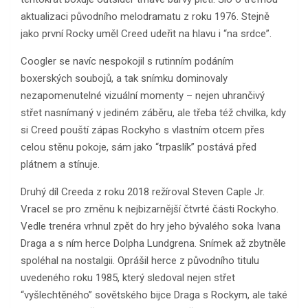
aktualizaci původního melodramatu z roku 1976. Stejně
jako první Rocky uměl Creed udeřit na hlavu i “na srdce”.
Coogler se navíc nespokojil s rutinním podáním
boxerských soubojů, a tak snímku dominovaly
nezapomenutelné vizuální momenty – nejen uhrančivý
střet nasnímaný v jediném záběru, ale třeba též chvilka, kdy
si Creed pouští zápas Rockyho s vlastním otcem přes
celou stěnu pokoje, sám jako “trpaslík” postává před
plátnem a stínuje.
Druhý díl Creeda z roku 2018 režíroval Steven Caple Jr.
Vracel se pro změnu k nejbizarnější čtvrté části Rockyho.
Vedle trenéra vrhnul zpět do hry jeho bývalého soka Ivana
Draga a s ním herce Dolpha Lundgrena. Snímek až zbytněle
spoléhal na nostalgii. Oprášil herce z původního titulu
uvedeného roku 1985, který sledoval nejen střet
“vyšlechtěného” sovětského bijce Draga s Rockym, ale také