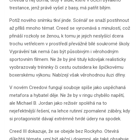
trestance, jenž právě vyšel z basy, má patřit bílým.
Potíž nového snímku tkví jinde. Scénář se snaží postihnout
až příliš mnoho témat. Creed se vyrovnává s minulostí, což
přináší rozkoly se ženou, k tomu je jejich neslyšící dcera
trochu vetřelcem v prostředí převážně bílé soukromé školy.
Vyprávění tak nemá čas být působivým i věrohodným
sportovním filmem. Ne že by jiné tituly kdovíjak realisticky
vyobrazovaly tréninky či cestu outsidera ke špičkovému
boxerskému výkonu. Nabízejí však věrohodnou iluzi dřiny.
V novém Creedovi fungují souboje spíše jako uspěchaná
metafora a hybatel děje. Ne že by v ringu chybělo napětí,
ale Michael B. Jordan jako režisér spoléhá na to
nejefektnější řešení, na lehce rutinní zpomalené záběry, kdy
si protagonisté dávají extrémně tvrdé údery na spodek.
Creed III dokazuje, že se obejde bez Rockyho. Otevírá
důležitá témata, umí být akční i dojemný, ale také obsahuje