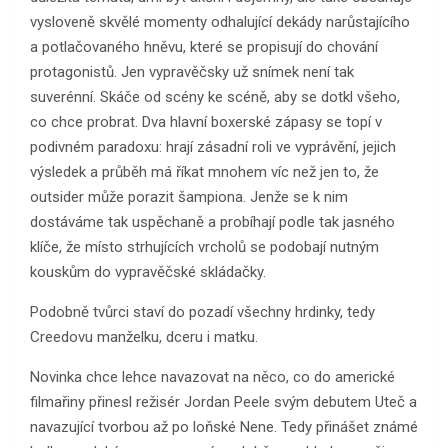
vysloveně skvělé momenty odhalující dekády narůstajícího
a potlačovaného hněvu, které se propisují do chování
protagonistů. Jen vypravěčsky už snímek není tak
suverénní. Skáče od scény ke scéně, aby se dotkl všeho,
co chce probrat. Dva hlavní boxerské zápasy se topí v
podivném paradoxu: hrají zásadní roli ve vyprávění, jejich
výsledek a průběh má říkat mnohem víc než jen to, že
outsider může porazit šampiona. Jenže se k nim
dostáváme tak uspěchaně a probíhají podle tak jasného
klíče, že místo strhujících vrcholů se podobají nutným
kouskům do vypravěčské skládačky.
Podobně tvůrci staví do pozadí všechny hrdinky, tedy
Creedovu manželku, dceru i matku.
Novinka chce lehce navazovat na něco, co do americké
filmařiny přinesl režisér Jordan Peele svým debutem Uteč a
navazující tvorbou až po loňské Nene. Tedy přinášet známé