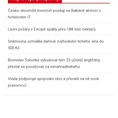
Česko-slovenští investoři posilují na Balkáně akvizicí v
hotelovém IT
Lesní požáry v Evropě spálily přes 188 tisíc hektarů
Sněmovna schválila daňové zvýhodnění tichého vína do
500 Kč
Bronislav Sobotka vybudoval tým 25 učitelů angličtiny,
přestal se považovat za nenahraditelného
Vláda podporuje spojování obcí a přenáší na ně nové
pravomoci