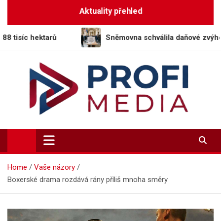
Skip
Aktuality přehled
to
content
ů
Sněmovna schválila daňové zvýhodnění tichého 
Profi-Media.cz
Vaše okno do světa informací
Home
Vaše názory
Boxerské drama rozdává rány příliš mnoha směry