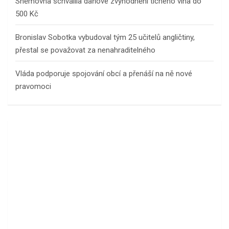
Sněmovna schválila daňové zvýhodnění tichého vína do
500 Kč
Bronislav Sobotka vybudoval tým 25 učitelů angličtiny,
přestal se považovat za nenahraditelného
Vláda podporuje spojování obcí a přenáší na ně nové
pravomoci