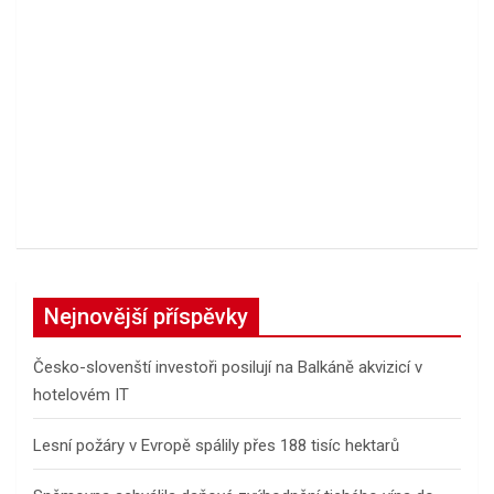
Nejnovější příspěvky
Česko-slovenští investoři posilují na Balkáně akvizicí v
hotelovém IT
Lesní požáry v Evropě spálily přes 188 tisíc hektarů