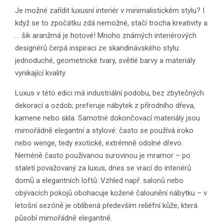
Je možné zařídit luxusní interiér v minimalistickém stylu? I
když se to zpočátku zdá nemožné, stačí trocha kreativity a
… šik aranžmá je hotové! Mnoho známých interiérových
designérů čerpá inspiraci ze skandinávského stylu:
jednoduché, geometrické tvary, světlé barvy a materiály
vynikající kvality.
Luxus v této edici má industriální podobu, bez zbytečných
dekorací a ozdob; preferuje nábytek z přírodního dřeva,
kamene nebo skla. Samotné dokončovací materiály jsou
mimořádně elegantní a stylové: často se používá iroko
nebo wenge, tedy exotické, extrémně odolné dřevo.
Neméně často používanou surovinou je mramor – po
staletí považovaný za luxus, dnes se vrací do interiérů
domů a elegantních loftů. Vzhled např. salonů nebo
obývacích pokojů obohacuje kožené čalounění nábytku – v
letošní sezóně je oblíbená především reliéfní kůže, která
působí mimořádně elegantně.