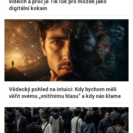
videích a proč je TikTok pro mozek jako
digitální kokain
Vědecký pohled na intuici: Kdy bychom měli
věřit svému „vnitřnímu hlasu“ a kdy nás klame