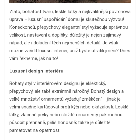
Zlato, bohatost tvaru, lesklé látky a nejkvalitnější povrchová
úprava – luxusní uspořádání domu je skutečnou výzvou!
Koneckonců, přepychový elegantní styl vyžaduje správnou
velikost, nastavení a doplňky; důležitý je nejen zajímavý
nápad, ale i doladění těch nejmenších detailů. Je však
možné zařídit luxusní interiér, aniž byste utratili jmění? Dnes
vám řekneme, jak na to!
Luxusní design interiéru
Bohatý styl v interiérovém designu je eklektický,
přepychový, ale také extrémně náročný. Bohatý design a
velké množství ornamentů vyžadují změkčení – jinak je
velmi snadné kartáčovat proti kýči nebo okázalosti. Lesklé
látky, zlacené prvky nebo složité ornamenty pak mohou
působit přehnaně, příliš honosně; takže je důležité
pamatovat na opatrnost.