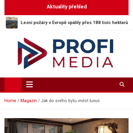
Skip
Aktuality přehled
to
content
í požáry v Evropě spálily přes 188 tisíc hektarů
Sn
Profi-Media.cz
Vaše okno do světa informací
Home
Magazín
Jak do svého bytu vnést luxus