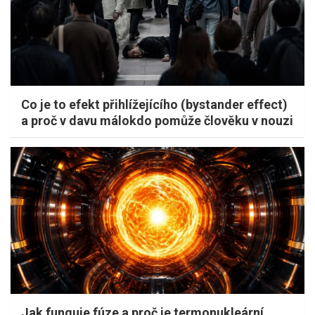
Co je to efekt přihlížejícího (bystander effect)
a proč v davu málokdo pomůže člověku v nouzi
Jak funguje fúze a proč je termonukleární