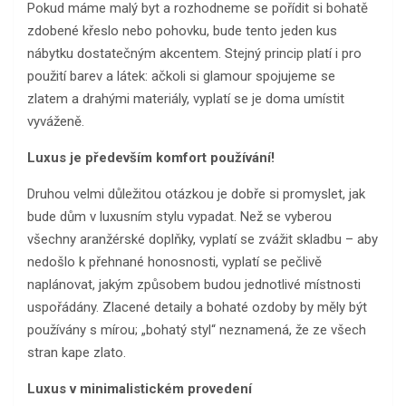
Pokud máme malý byt a rozhodneme se pořídit si bohatě
zdobené křeslo nebo pohovku, bude tento jeden kus
nábytku dostatečným akcentem. Stejný princip platí i pro
použití barev a látek: ačkoli si glamour spojujeme se
zlatem a drahými materiály, vyplatí se je doma umístit
vyváženě.
Luxus je především komfort používání!
Druhou velmi důležitou otázkou je dobře si promyslet, jak
bude dům v luxusním stylu vypadat. Než se vyberou
všechny aranžérské doplňky, vyplatí se zvážit skladbu – aby
nedošlo k přehnané honosnosti, vyplatí se pečlivě
naplánovat, jakým způsobem budou jednotlivé místnosti
uspořádány. Zlacené detaily a bohaté ozdoby by měly být
používány s mírou; „bohatý styl“ neznamená, že ze všech
stran kape zlato.
Luxus v minimalistickém provedení