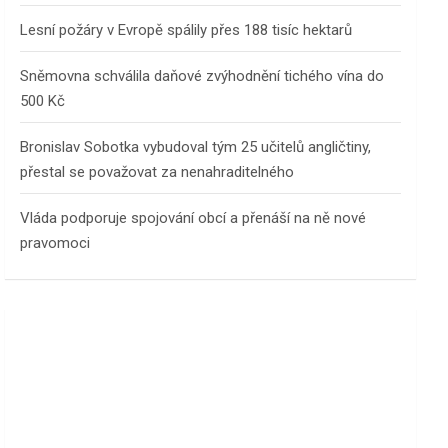
Lesní požáry v Evropě spálily přes 188 tisíc hektarů
Sněmovna schválila daňové zvýhodnění tichého vína do
500 Kč
Bronislav Sobotka vybudoval tým 25 učitelů angličtiny,
přestal se považovat za nenahraditelného
Vláda podporuje spojování obcí a přenáší na ně nové
pravomoci