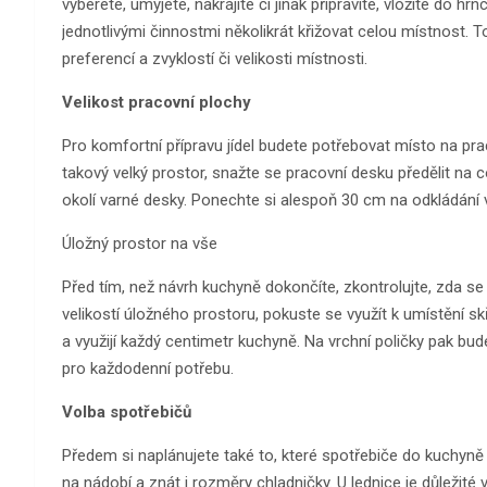
vyberete, umyjete, nakrájíte či jinak připravíte, vložíte do
jednotlivými činnostmi několikrát křižovat celou místnost.
preferencí a zvyklostí či velikosti místnosti.
Velikost pracovní plochy
Pro komfortní přípravu jídel budete potřebovat místo na pr
takový velký prostor, snažte se pracovní desku předělit na 
okolí varné desky. Ponechte si alespoň 30 cm na odkládání 
Úložný prostor na vše
Před tím, než návrh kuchyně dokončíte, zkontrolujte, zda se
velikostí úložného prostoru, pokuste se využít k umístění sk
a využijí každý centimetr kuchyně. Na vrchní poličky pak bud
pro každodenní potřebu.
Volba spotřebičů
Předem si naplánujete také to, které spotřebiče do kuchyně
na nádobí a znát i rozměry chladničky. U lednice je důležité