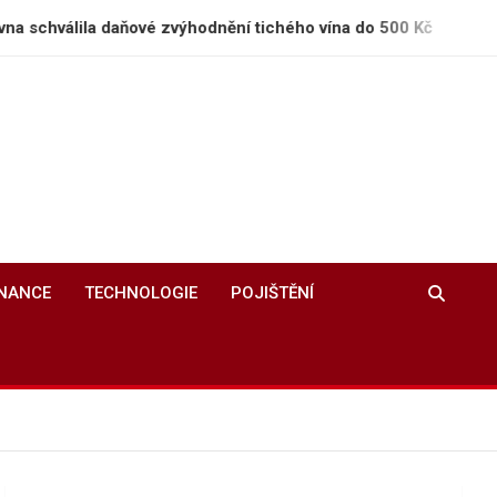
ňové zvýhodnění tichého vína do 500 Kč
Bronislav
INANCE
TECHNOLOGIE
POJIŠTĚNÍ