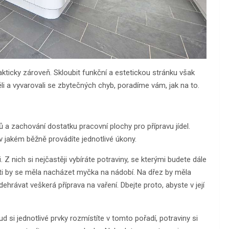
akticky zároveň. Skloubit funkční a estetickou stránku však
i a vyvarovali se zbytečných chyb, poradíme vám, jak na to.
 a zachování dostatku pracovní plochy pro přípravu jídel.
v jakém běžně provádíte jednotlivé úkony.
 Z nich si nejčastěji vybíráte potraviny, se kterými budete dále
sti by se měla nacházet myčka na nádobí. Na dřez by měla
ehrávat veškerá příprava na vaření. Dbejte proto, abyste v její
 si jednotlivé prvky rozmístíte v tomto pořadí, potraviny si