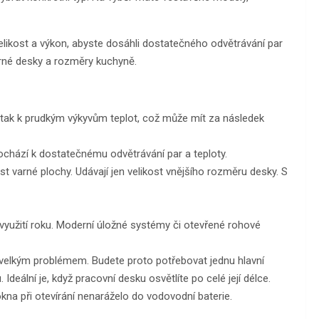
likost a výkon, abyste dosáhli dostatečného odvětrávání par
arné desky a rozměry kuchyně.
 tak k prudkým výkyvům teplot, což může mít za následek
ochází k dostatečnému odvětrávání par a teploty.
t varné plochy. Udávají jen velikost vnějšího rozměru desky. S
využití roku. Moderní úložné systémy či otevřené rohové
 velkým problémem. Budete proto potřebovat jednu hlavní
Ideální je, když pracovní desku osvětlíte po celé její délce.
okna při otevírání nenaráželo do vodovodní baterie.