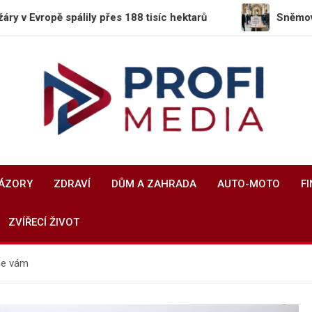
lily přes 188 tisíc hektarů
Sněmovna schválila da
Profi-Media.cz
Vaše okno do světa informací
NÁZORY
ZDRAVÍ
DŮM A ZAHRADA
AUTO-MOTO
F
ZVÍŘECÍ ŽIVOT
me vám