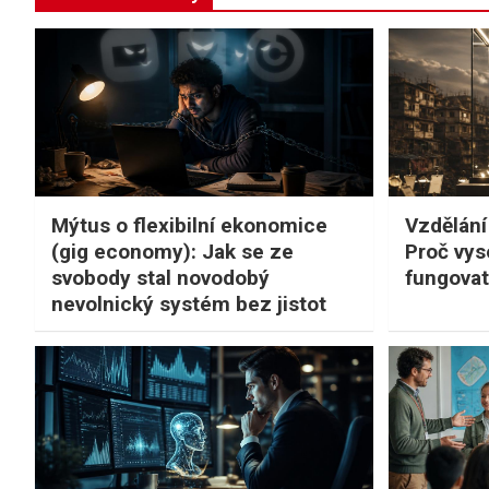
Mýtus o flexibilní ekonomice
Vzdělání
(gig economy): Jak se ze
Proč vys
svobody stal novodobý
fungovat
nevolnický systém bez jistot