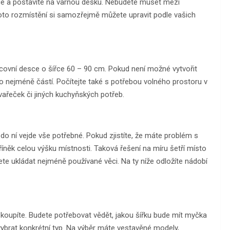
 hrnce a postavíte na varnou desku. Nebudete muset mezi
 Toto rozmístění si samozřejmě můžete upravit podle vašich
acovní desce o šířce 60 – 90 cm. Pokud není možné vytvořit
co nejméně částí. Počítejte také s potřebou volného prostoru v
vařeček či jiných kuchyňských potřeb.
 do ní vejde vše potřebné. Pokud zjistíte, že máte problém s
říněk celou výšku místnosti. Taková řešení na míru šetří místo
ete ukládat nejméně používané věci. Na ty níže odložíte nádobí
 koupíte. Budete potřebovat vědět, jakou šířku bude mít myčka
 vybrat konkrétní typ. Na výběr máte vestavěné modely,