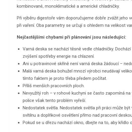
kombinované, monoklimatické a americké chladničky.
Při výběru digestoře vám doporučujeme dobře zvážit jeho ve
při vaření. Oba parametry se určují s ohledem na velikost v
Nejčastějšími chybami při plánování jsou následující:
Varná deska se nachází těsně vedle chladničky. Dochází
zvýšení spotřeby energie na chlazení.
Ani u potravinové skříně není varná deska žádoucí – ned
Malá varná deska bohužel mnozí výrobci neudávají velikos
tímto faktem je proto třeba předem počítat.
Příliš menších pracovních ploch.
Nevyužitý roh – v rohové kuchyni se často zapomíná na 
police však tento problém vyřeší.
Nedostatek světla. Nedostatek světla při práci může být
svítilnu a doplňkové osvětlení přímo nad pracovní deskou. 
Pokud se u dřezu nachází okno, dbejte na to, aby křídlo 