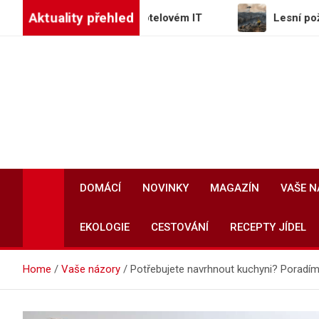
Skip
Aktuality přehled
ě akvizicí v hotelovém IT
Lesní požáry v Evropě spá
to
content
DOMÁCÍ
NOVINKY
MAGAZÍN
VAŠE 
EKOLOGIE
CESTOVÁNÍ
RECEPTY JÍDEL
Home
Vaše názory
Potřebujete navrhnout kuchyni? Poradí