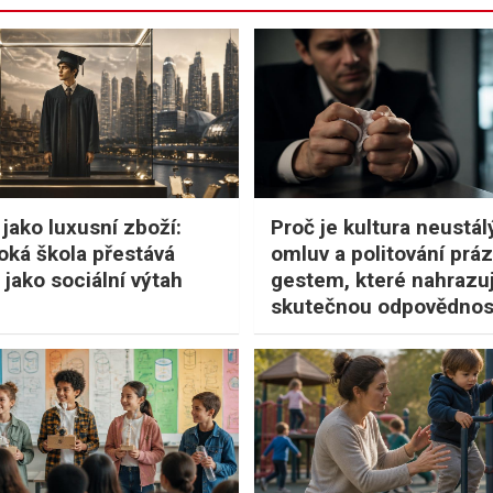
 jako luxusní zboží:
Proč je kultura neustá
oká škola přestává
omluv a politování pr
 jako sociální výtah
gestem, které nahrazu
skutečnou odpovědnos