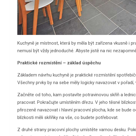
Kuchyně je místnost, která by měla být zařízena vkusně i pr
nemusí být vždy jednoduché. Abyste jistě na nic nezapomněl
Praktické rozmístění – základ úspěchu
Základem návrhu kuchyně je praktické rozmístění spotřebičů
Všechny prvky by na sebe měly logicky navazovat v pořadí, 
Začněte od toho, kam postavíte potravinovou skříň a lednici.
pracovat. Pokračujte umístěním dřezu. V jeho těsné blízko
přirozeně navazovat i hlavní pracovní plocha, kde se bude od
blízkosti měli skříňky na vše, co budete potřebovat.
Z druhé strany pracovní plochy umístěte varnou desku. Pokud