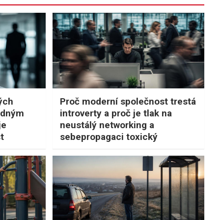
lých
Proč moderní společnost trestá
ázdným
introverty a proč je tlak na
je
neustálý networking a
t
sebepropagaci toxický