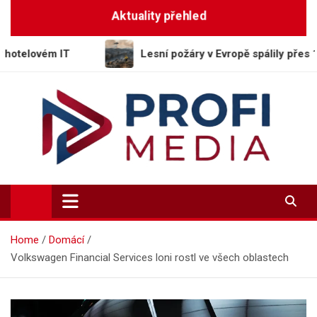
Skip
Aktuality přehled
to
content
T
Lesní požáry v Evropě spálily přes 188 tisíc hekt
Profi-Media.cz
Vaše okno do světa informací
Home
Domácí
Volkswagen Financial Services loni rostl ve všech oblastech