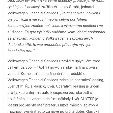
„Rok 2024 byl pro VWFS velmi úspěšný, protože jsme rostli
rychleji než celkový trh,“
říká Vratislav Strašil, jednatel
Volkswagen Financial Services.
„Ve financování nových i
ojetých vozů jsme rostli napříč celým portfoliem
koncernových značek, což vedlo k výraznému posílení i ve
službách. Za tyto výsledky vděčíme velmi dobré spolupráci
se značkami koncernu Volkswagen a zapojení jejich
dealerské sítě, to vše umocněno příznivým vývojem
finančního trhu.“
Volkswagen Financial Services uzavřel v uplynulém roce
celkem 52 855 (+ 16,4 %) nových smluv na financování
vozidel. Kompletní paleta finančních produktů od
Volkswagen Financial Services zahrnuje operativní leasing,
úvěr CHYTŘE a klasický úvěr. Operativní leasing je určen
pro ty, kdo chtějí mít auto k dispozici bez starostí s
pojištěním, servisem a dalšími náklady. Úvěr CHYTŘE je
ideální pro klienty, kteří preferují nízké měsíční splátky a
možnost vyměnit auto za nové po určité době. Klasický