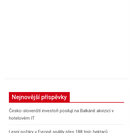
Nejnovější příspěvky
Česko-slovenští investoři posilují na Balkáně akvizicí v
hotelovém IT
Lesní požáry v Evropě spálily přes 188 tisíc hektarů