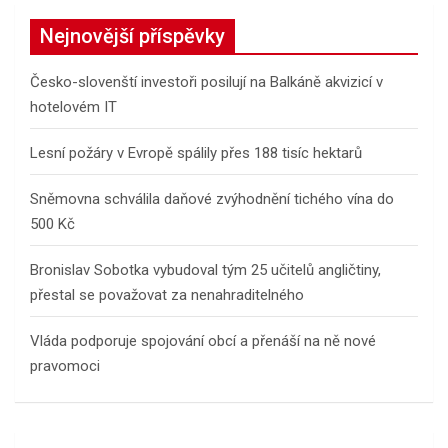
Nejnovější příspěvky
Česko-slovenští investoři posilují na Balkáně akvizicí v
hotelovém IT
Lesní požáry v Evropě spálily přes 188 tisíc hektarů
Sněmovna schválila daňové zvýhodnění tichého vína do
500 Kč
Bronislav Sobotka vybudoval tým 25 učitelů angličtiny,
přestal se považovat za nenahraditelného
Vláda podporuje spojování obcí a přenáší na ně nové
pravomoci