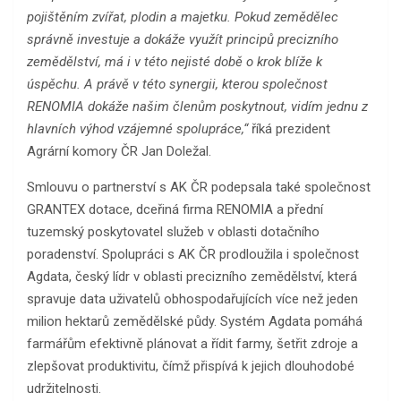
pojištěním zvířat, plodin a majetku. Pokud zemědělec
správně investuje a dokáže využít principů precizního
zemědělství, má i v této nejisté době o krok blíže k
úspěchu. A právě v této synergii, kterou společnost
RENOMIA dokáže našim členům poskytnout, vidím jednu z
hlavních výhod vzájemné spolupráce,“
říká prezident
Agrární komory ČR Jan Doležal.
Smlouvu o partnerství s AK ČR podepsala také společnost
GRANTEX dotace, dceřiná firma RENOMIA a přední
tuzemský poskytovatel služeb v oblasti dotačního
poradenství. Spolupráci s AK ČR prodloužila i společnost
Agdata, český lídr v oblasti precizního zemědělství, která
spravuje data uživatelů obhospodařujících více než jeden
milion hektarů zemědělské půdy. Systém Agdata pomáhá
farmářům efektivně plánovat a řídit farmy, šetřit zdroje a
zlepšovat produktivitu, čímž přispívá k jejich dlouhodobé
udržitelnosti.