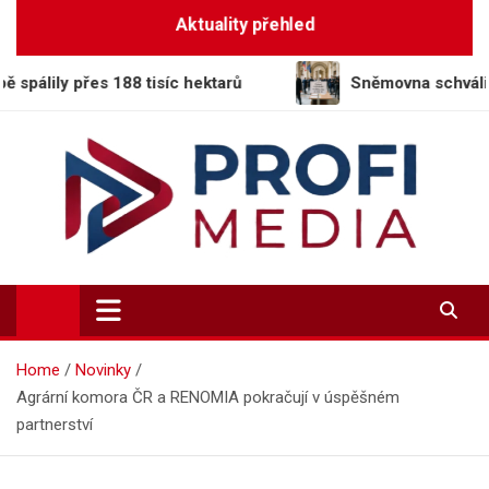
Skip
Aktuality přehled
to
content
s 188 tisíc hektarů
Sněmovna schválila daňové zvý
Profi-Media.cz
Vaše okno do světa informací
Home
Novinky
Agrární komora ČR a RENOMIA pokračují v úspěšném
partnerství