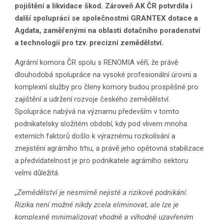
pojištění a likvidace škod. Zároveň AK ČR potvrdila i
další spolupráci se společnostmi GRANTEX dotace a
Agdata, zaměřenými na oblasti dotačního poradenství
a technologií pro tzv. precizní zemědělství.
Agrární komora ČR spolu s RENOMIA věří, že právě
dlouhodobá spolupráce na vysoké profesionální úrovni a
komplexní služby pro členy komory budou prospěšné pro
zajištění a udržení rozvoje českého zemědělství.
Spolupráce nabývá na významu především v tomto
podnikatelsky složitém období, kdy pod vlivem mnoha
externích faktorů došlo k výraznému rozkolísání a
znejistění agrárního trhu, a právě jeho opětovná stabilizace
a předvídatelnost je pro podnikatele agrárního sektoru
velmi důležitá.
„Zemědělství je nesmírně nejisté a rizikové podnikání.
Rizika není možné nikdy zcela eliminovat, ale lze je
komplexně minimalizovat vhodně a výhodně uzavřeným