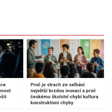
nce
Proč je strach ze selhání
pnost
největší brzdou inovací a proč
šit
českému školství chybí kultura
konstruktivní chyby