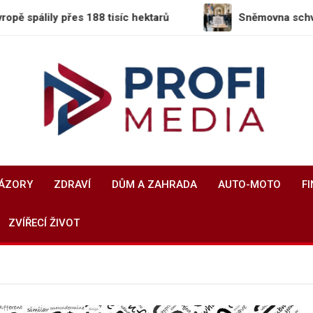
es 188 tisíc hektarů
Sněmovna schválila daňové zv
Profi-Media.cz
Vaše okno do světa informací
NÁZORY
ZDRAVÍ
DŮM A ZAHRADA
AUTO-MOTO
F
ZVÍŘECÍ ŽIVOT