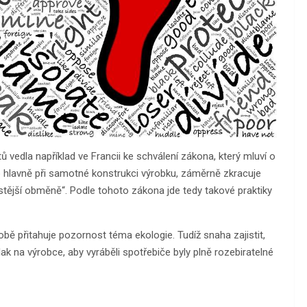
 vedla například ve Francii ke schválení zákona, který mluví o
o hlavně při samotné konstrukci výrobku, záměrně zkracuje
stější obměně“. Podle tohoto zákona jde tedy takové praktiky
bě přitahuje pozornost téma ekologie. Tudíž snaha zajistit,
ak na výrobce, aby vyráběli spotřebiče byly plně rozebiratelné