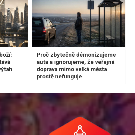
boží:
Proč zbytečně démonizujeme
tává
auta a ignorujeme, že veřejná
výtah
doprava mimo velká města
prostě nefunguje