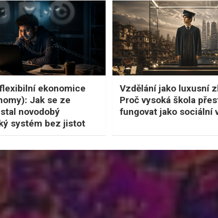
flexibilní ekonomice
Vzdělání jako luxusní z
nomy): Jak se ze
Proč vysoká škola přes
stal novodobý
fungovat jako sociální 
ký systém bez jistot