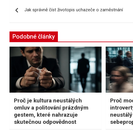
Navigace
Jak správně číst životopis uchazeče o zaměstnání
pro
příspěvek
Podobné články
Proč je kultura neustálých
Proč mod
omluv a politování prázdným
introvert
gestem, které nahrazuje
neustálý
skutečnou odpovědnost
sebeprop