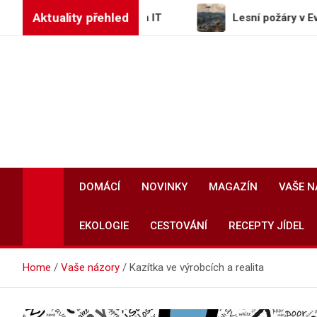
Skip
Aktuality přehled
zicí v hotelovém IT
Lesní požáry v Evropě spálily př
to
content
DOMÁCÍ
NOVINKY
MAGAZÍN
VAŠE 
EKOLOGIE
CESTOVÁNÍ
RECEPTY JÍDEL
Home
Vaše názory
Kazítka ve výrobcích a realita