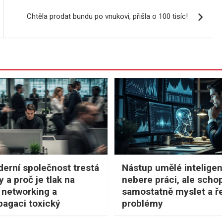
Chtěla prodat bundu po vnukovi, přišla o 100 tisíc!
erní společnost trestá
Nástup umělé intelige
y a proč je tlak na
nebere práci, ale scho
 networking a
samostatně myslet a ře
agaci toxický
problémy