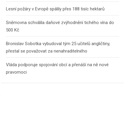
Lesní požáry v Evropě spálily přes 188 tisíc hektarů
Sněmovna schválila daňové zvýhodnění tichého vína do
500 Kč
Bronislav Sobotka vybudoval tým 25 učitelů angličtiny,
přestal se považovat za nenahraditelného
Vláda podporuje spojování obcí a přenáší na ně nové
pravomoci