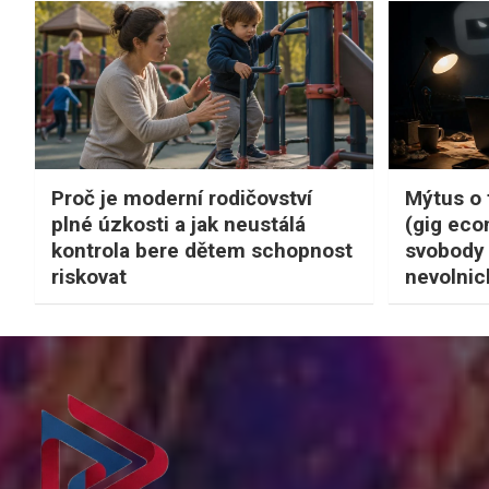
Proč je moderní rodičovství
Mýtus o 
plné úzkosti a jak neustálá
(gig eco
kontrola bere dětem schopnost
svobody 
riskovat
nevolnic