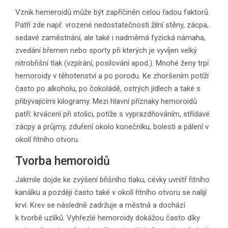
Vznik hemeroidů může být zapříčiněn celou řadou faktorů.
Patří zde např. vrozené nedostatečnosti žilní stěny, zácpa,
sedavé zaměstnání, ale také i nadměrná fyzická námaha,
zvedání břemen nebo sporty při kterých je vyvíjen velký
nitrobřišní tlak (vzpírání, posilování apod.). Mnohé ženy trpí
hemoroidy v těhotenství a po porodu. Ke zhoršením potíží
často po alkoholu, po čokoládě, ostrých jídlech a také s
přibývajícími kilogramy. Mezi hlavní příznaky hemoroidů
patří: krvácení při stolici, potíže s vyprazdňováním, střídavé
zácpy a průjmy, zduření okolo konečníku, bolesti a pálení v
okolí řitního otvoru.
Tvorba hemoroidů
Jakmile dojde ke zvýšení břišního tlaku, cévky uvnitř řitního
kanálku a později často také v okolí řitního otvoru se nalijí
krví. Krev se následně zadržuje a městná a dochází
k tvorbě uzlíků. Vyhřezlé hemoroidy dokážou často díky