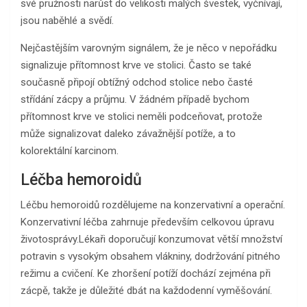
své pružnosti narůst do velikosti malých švestek, vyčnívají,
jsou naběhlé a svědí.
Nejčastějším varovným signálem, že je něco v nepořádku
signalizuje přítomnost krve ve stolici. Často se také
současně připojí obtížný odchod stolice nebo časté
střídání zácpy a průjmu. V žádném případě bychom
přítomnost krve ve stolici neměli podceňovat, protože
může signalizovat daleko závažnější potíže, a to
kolorektální karcinom.
Léčba hemoroidů
Léčbu hemoroidů rozdělujeme na konzervativní a operační.
Konzervativní léčba zahrnuje především celkovou úpravu
životosprávy.Lékaři doporučují konzumovat větší množství
potravin s vysokým obsahem vlákniny, dodržování pitného
režimu a cvičení. Ke zhoršení potíží dochází zejména při
zácpě, takže je důležité dbát na každodenní vyměšování.