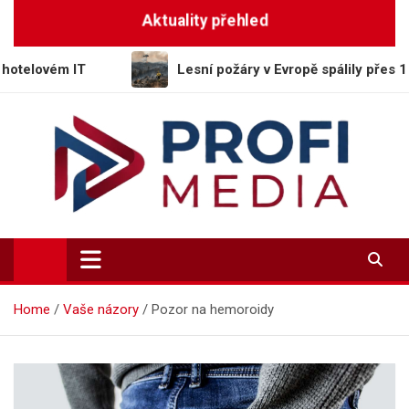
Skip
Aktuality přehled
to
content
T
Lesní požáry v Evropě spálily přes 188 tisíc hekt
Profi-Media.cz
Vaše okno do světa informací
Home
Vaše názory
Pozor na hemoroidy