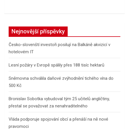
Nejnovější příspěvky
Česko-slovenští investoři posilují na Balkáně akvizicí v
hotelovém IT
Lesní požáry v Evropě spálily přes 188 tisíc hektarů
Sněmovna schválila daňové zvýhodnění tichého vína do
500 Kč
Bronislav Sobotka vybudoval tým 25 učitelů angličtiny,
přestal se považovat za nenahraditelného
Vláda podporuje spojování obcí a přenáší na ně nové
pravomoci