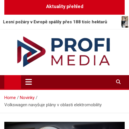
Skip
Aktuality přehled
to
content
v Evropě spálily přes 188 tisíc hektarů
Sněmovna s
Profi-Media.cz
Vaše okno do světa informací
Home
Novinky
Volkswagen navyšuje plány v oblasti elektromobility