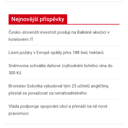
Nejnovější příspěvky
Česko-slovenští investoři posilují na Balkáně akvizicí v
hotelovém IT
Lesní požáry v Evropě spálily přes 188 tisíc hektarů
Sněmovna schválila daňové zvýhodnění tichého vína do
500 Kč
Bronislav Sobotka vybudoval tým 25 učitelů angličtiny,
přestal se považovat za nenahraditelného
Vláda podporuje spojování obcí a přenáší na ně nové
pravomoci