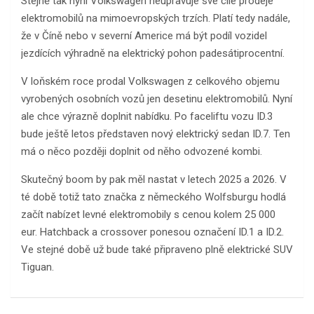
Stejně tak nyní Volkswagen neupravuje své cíle prodeje
elektromobilů na mimoevropských trzích. Platí tedy nadále,
že v Číně nebo v severní Americe má být podíl vozidel
jezdících výhradně na elektrický pohon padesátiprocentní.
V loňském roce prodal Volkswagen z celkového objemu
vyrobených osobních vozů jen desetinu elektromobilů. Nyní
ale chce výrazně doplnit nabídku. Po faceliftu vozu ID.3
bude ještě letos představen nový elektrický sedan ID.7. Ten
má o něco později doplnit od něho odvozené kombi.
Skutečný boom by pak měl nastat v letech 2025 a 2026. V
té době totiž tato značka z německého Wolfsburgu hodlá
začít nabízet levné elektromobily s cenou kolem 25 000
eur. Hatchback a crossover ponesou označení ID.1 a ID.2.
Ve stejné době už bude také připraveno plně elektrické SUV
Tiguan.